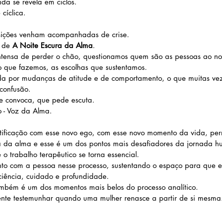
da se revela em ciclos.
cíclica.
sições venham acompanhadas de crise.
 de 
A Noite Escura da Alma
.
ntensa de perder o chão, questionamos quem são as pessoas ao nos
o que fazemos, as escolhas que sustentamos.
da por mudanças de atitude e de comportamento, o que muitas ve
confusão.
ue convoca, que pede escuta.
o - Voz da Alma.
tificação com esse novo ego, com esse novo momento da vida, pe
ra da alma e esse é um dos pontos mais desafiadores da jornada 
o trabalho terapêutico se torna essencial.
to com a pessoa nesse processo, sustentando o espaço para que es
iência, cuidado e profundidade.
mbém é um dos momentos mais belos do processo analítico.
nte testemunhar quando uma mulher renasce a partir de si mesma