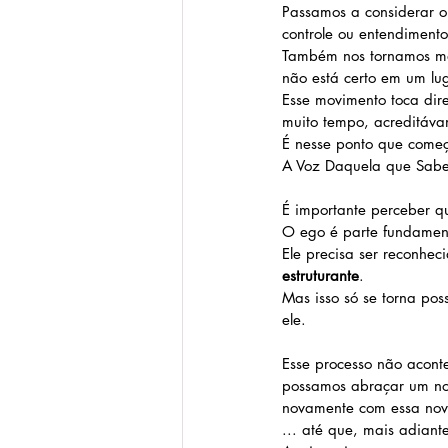
Passamos a considerar o
controle ou entendimento
Também nos tornamos mai
não está certo em um lu
Esse movimento toca dir
muito tempo, acreditáva
É nesse ponto que come
A Voz Daquela que Sabe
É importante perceber q
O ego é parte fundament
Ele precisa ser reconhec
estruturante
.
Mas isso só se torna po
ele.
Esse processo não aconte
possamos abraçar um no
novamente com essa nova
... até que, mais adiante