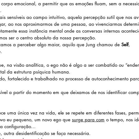
 corpo emocional, a permitir que as emoções fluam, sem a necess
.
s sensíveis ao campo intuitivo, aquela percepção sutil que nos a
gar, ao nos aproximarmos de uma pessoa, ao vivenciarmos determi
etamente essa instância mental onde as conversas internas acontec
mos ser o centro absoluto da nossa percepção.
çamos a perceber algo maior, aquilo que Jung chamou de 
Self
, 
.
ue, na visão analítica, o ego não é algo a ser combatido ou “end
al da estrutura psíquica humana.
ido, fortalecido e trabalhado no processo de autoconhecimento par
ssível a partir do momento em que deixamos de nos identificar com
ce uma única vez na vida, ele se repete em diferentes fases, perm
vo eu pequeno, um novo ego que 
surge para com
 o tempo, nos id
 configuração...
, outra desidentificação se faça necessária.