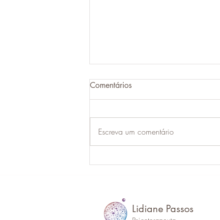
Comentários
Escreva um comentário
Eu preciso olhar para mim e
dizer: “Você é uma boa
pessoa.”
Lidiane
Passos