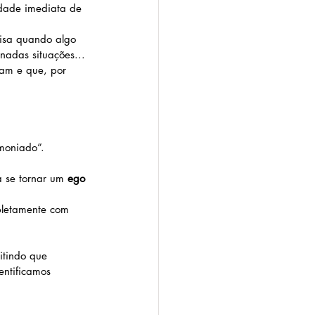
idade imediata de 
visa quando algo 
nadas situações...
iam e que, por 
emoniado”.
a se tornar um 
ego 
pletamente com 
itindo que 
entificamos 