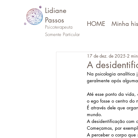
Lidiane
Passos
HOME
Minha his
Psicoterapeuta
Somente Particular
17 de dez. de 2025
2 min 
A desidentif
Na psicologia analítica
geralmente após alguma
Até esse ponto da vida,
o ego fosse o centro do n
É através dele que orga
mundo. 
A desidentificação com 
Começamos, por exemplo
A perceber o corpo que 