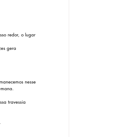
so redor, o lugar 
zes gera 
rmanecemos nesse 
humana.
sa travessia 
.