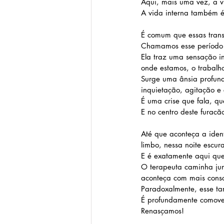
Aqui, mais uma vez, a vi
A vida interna também é 
É comum que essas tran
Chamamos esse período
Ela traz uma sensação i
onde estamos, o trabalh
Surge uma ânsia profun
inquietação, agitação e 
É uma crise que fala, q
E no centro deste furacã
Até que aconteça a iden
limbo, nessa noite escu
E é exatamente aqui que 
O terapeuta caminha jun
aconteça com mais consc
Paradoxalmente, esse ta
É profundamente comove
Renasçamos!