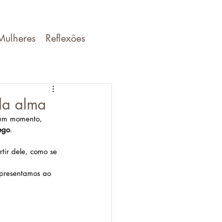
Mulheres
Reflexões
da alma
 um momento, 
ego
.
tir dele, como se 
apresentamos ao 