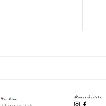
Presença é o espaço entre o
O qu
gatilho e a escolha.
prot
rela
Redes Sociais:
On-Line