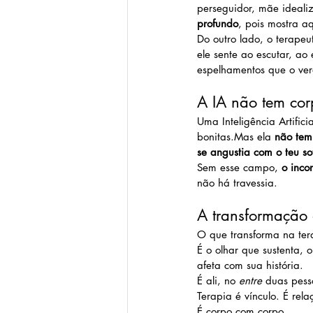
perseguidor, mãe idealiz
profundo
, pois mostra a
Do outro lado, o terape
ele sente ao escutar, ao 
espelhamentos que o ver
A IA não tem cor
Uma Inteligência Artific
bonitas.Mas ela 
não tem
se angustia com o teu so
Sem esse campo, 
o inco
não há travessia.
A transformação 
O que transforma na ter
É o olhar que sustenta, 
afeta com sua história.
É ali, no 
entre
 duas pess
Terapia é vínculo. É rela
É corpo com corpo.