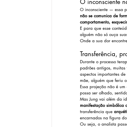
O inconsciente n
O inconsciente — essa p
não se comunica de forma
comportamento, esquecim
E para que esse conteúd
alguém não só ouça sua
Onde a sua dor encontre
Transferência, p
Durante o processo tera
padrões antigos, muitas 
aspectos importantes de 
mãe, alguém que feriu o
Essa projeção não é um 
possa ser olhado, sentid
Mas Jung vai além da id
manifestação simbólica d
transferência que 
arquét
encarnados na figura do 
Ou seja, o analista pass