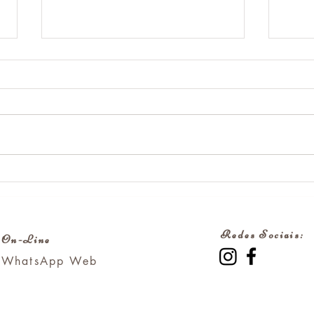
Presença é o espaço entre o
O qu
gatilho e a escolha.
prot
rela
Redes Sociais:
On-Line
WhatsApp
Web