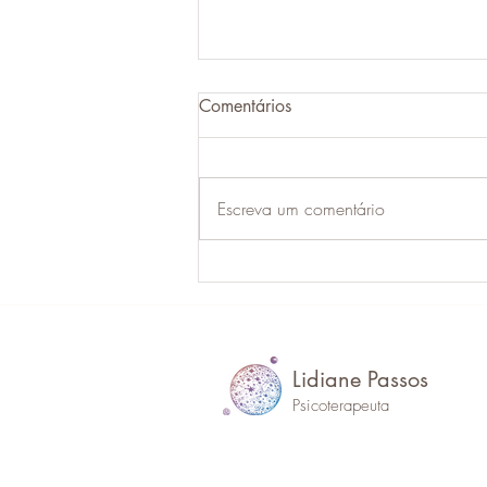
Comentários
Escreva um comentário
Eu preciso olhar para mim e
dizer: “Você é uma boa
pessoa.”
Lidiane
Passos
Psicoterapeuta