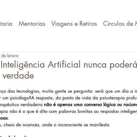
toria
Mentorias
Viagens e Retiros
Circulos de 
 de leitura
nteligência Artificial nunca poderá
e verdade
ço das tecnologias, muita gente se pergunta: será que um dia a in
uir um psicólogo?A resposta, do ponto de vista da psicoterapia profu
erapêutico verdadeiro 
não é apenas uma conversa lógica ou 
racion
pia não é o que é dito com palavras bonitas ou respostas inteligen
soas
.
, cheio de nuances, onde o inconsciente se manifesta.