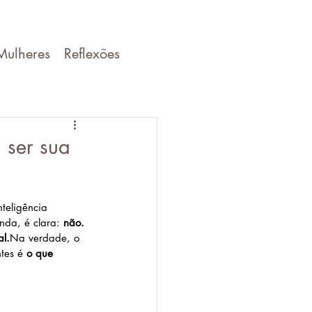
Mulheres
Reflexões
 ser sua
teligência 
nda, é clara: 
não.
al.
Na
 verdade, o 
tes é 
o que 