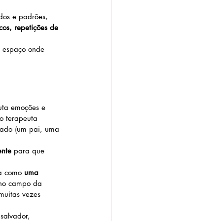
dos e padrões, 
cos, repetições de 
 espaço onde 
uta emoções e 
no terapeuta 
ssado (um pai, uma 
ente
 para que 
a como 
uma 
 no campo da 
uitas vezes 
salvador, 