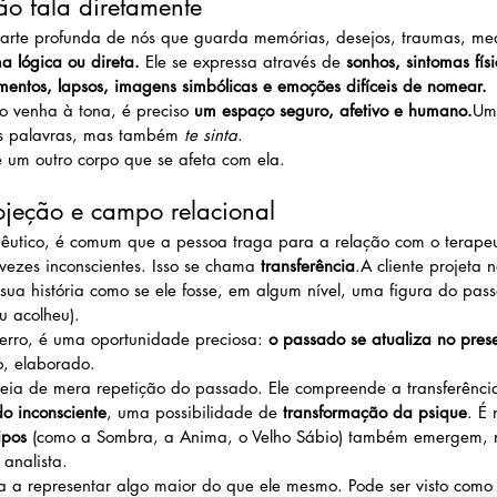
ão fala diretamente
arte profunda de nós que guarda memórias, desejos, traumas, me
 lógica ou direta. 
Ele se expressa através de 
sonhos, sintomas físi
entos, lapsos, imagens simbólicas e emoções difíceis de nomear.
o venha à tona, é preciso 
um espaço seguro, afetivo e humano.
Um
s palavras, mas também 
te sinta
.
 um outro corpo que se afeta com ela.
rojeção e campo relacional
pêutico, é comum que a pessoa traga para a relação com o terape
vezes inconscientes. Isso se chama 
transferência
.A cliente projeta 
sua história como se ele fosse, em algum nível, uma figura do pa
u acolheu).
erro, é uma oportunidade preciosa: 
o passado se atualiza no pres
o, elaborado.
eia de mera repetição do passado. Ele compreende a transferênci
o inconsciente
, uma possibilidade de 
transformação da psique
. É
ipos
 (como a Sombra, a Anima, o Velho Sábio) também emergem, m
analista.
a a representar algo maior do que ele mesmo. Pode ser visto como 