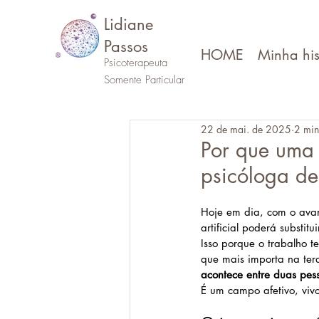
Lidiane
Passos
HOME
Minha his
Psicoterapeuta
Somente Particular
22 de mai. de 2025
2 min
Por que uma I
psicóloga d
Hoje em dia, com o avan
artificial poderá substit
Isso porque o trabalho t
que mais importa na tera
acontece entre duas pes
É um campo afetivo, vivo