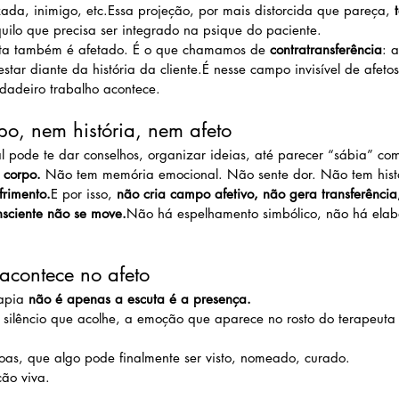
ada, inimigo, etc.Essa projeção, por mais distorcida que pareça, 
quilo que precisa ser integrado na psique do paciente.
uta também é afetado. É o que chamamos de 
contratransferência
: 
estar diante da história da cliente.É nesse campo invisível de afeto
dadeiro trabalho acontece.
po, nem história, nem afeto
ial pode te dar conselhos, organizar ideias, até parecer “sábia” com
 corpo.
 Não tem memória emocional. Não sente dor. Não tem histó
frimento.
E por isso, 
não cria campo afetivo, não gera transferência
nsciente não se move.
Não há espelhamento simbólico, não há elab
acontece no afeto
apia 
não é apenas a escuta é a presença.
o silêncio que acolhe, a emoção que aparece no rosto do terapeuta
oas, que algo pode finalmente ser visto, nomeado, curado.
ção viva.