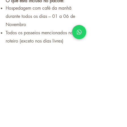
O que está incluso no pacote:
Hospedagem com café da manhã
durante todos os dias – 01 a 06 de
Novembro
Todos os passeios mencionados no
roteiro (exceto nos dias livres)
1 Almoço sem bebidas
Vivência de Carimbó na Praia com
Contação de Histórias
1 Jantar completo com bebidas e drinks
Vivências e Saberes do Retiro
O que NÃO está incluso no pacote:
Passagens aéreas – (temos uma agência
parceira para te apoiar com as emissões