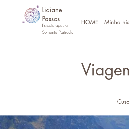
Lidiane
Passos
HOME
Minha his
Psicoterapeuta
Somente Particular
Viage
Cusc