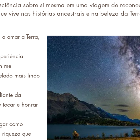
sciência sobre si mesma em uma viagem de recone
ue vive nas histórias ancestrais e na beleza da Ter
 a amar a Terra,
periência
em me
relado mais lindo
diante da
 tocar e honrar
egar como
 riqueza que