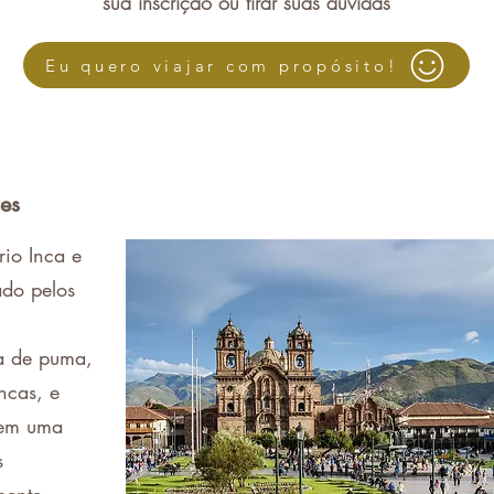
sua inscrição ou tirar suas dúvidas
Eu quero viajar com propósito!
res
rio Inca e
ado pelos
a de puma,
ncas, e
etem uma
s