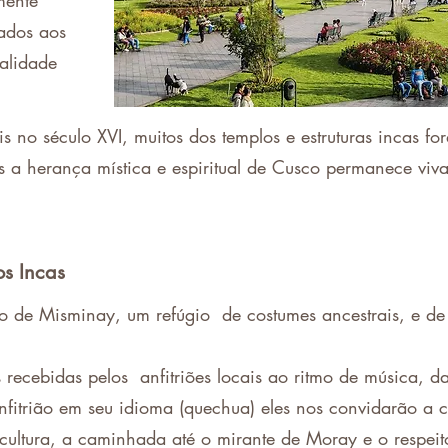
mente
ados aos
ualidade
no século XVI, muitos dos templos e estruturas incas for
s a herança mística e espiritual de Cusco permanece viva
os Incas
o de Misminay, um refúgio de costumes ancestrais, e de
 recebidas pelos anfitriões locais ao ritmo de música,
fitrião em seu idioma (quechua) eles nos convidarão a 
ricultura, a caminhada até o mirante de Moray e o resp