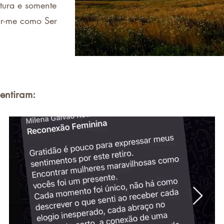
tura e somente
ar-me como Ser
sentiram: